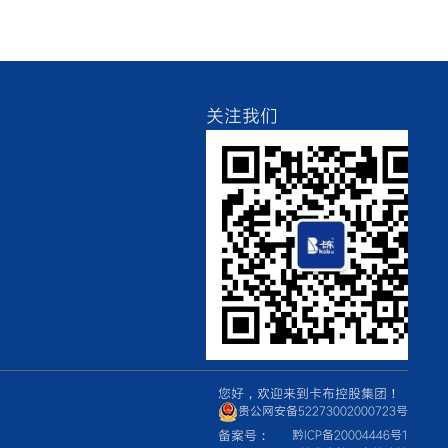
关注我们
您好，欢迎来到卡布控股集团！
贵公网安备52273002000723号
备案号：
黔ICP备20004446号1