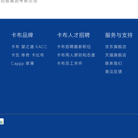
布控股集团考察交流
卡布品牌
卡布人才招聘
服务与支持
卡布
婴之道
KACC
卡布招聘最新职位
京东旗舰店
卡氏
佧奇
卡比布
卡布用人原则和态度
天猫旗舰店
Cappp
享薄
卡布员工关怀
联系我们
意见反馈