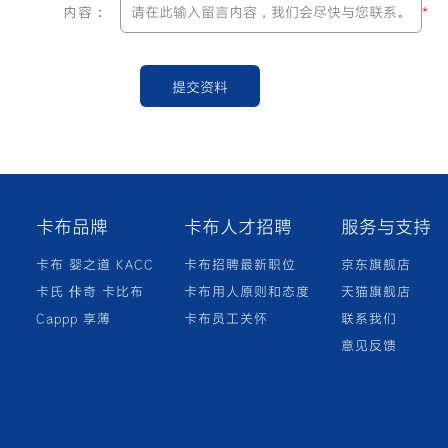
内容：
*
卡布品牌
卡布人才招聘
服务与支持
卡布
婴之道
KACC
卡布招聘最新职位
京东旗舰店
卡氏
佧奇
卡比布
卡布用人原则和态度
天猫旗舰店
Cappp
享薄
卡布员工关怀
联系我们
意见反馈